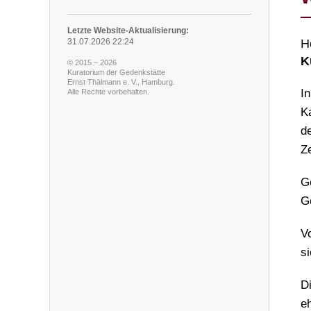
Letzte Website-Aktualisierung:
31.07.2026 22:24
H
K
© 2015 – 2026
Kuratorium der Gedenkstätte
Ernst Thälmann e. V., Hamburg.
I
Alle Rechte vorbehalten.
K
d
Ze
G
G
V
s
D
eh